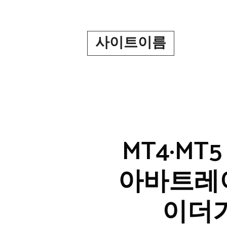
Skip
to
content
사이트이름
MT4·MT
아바트레이
이더가